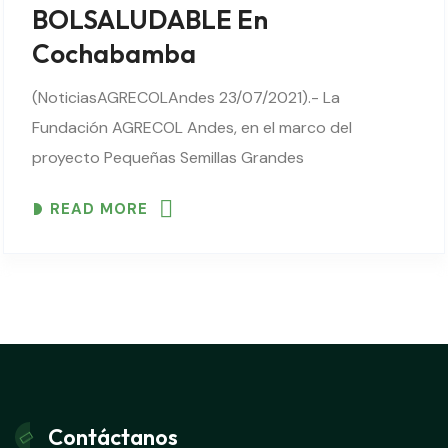
BOLSALUDABLE En
Cochabamba
(NoticiasAGRECOLAndes 23/07/2021).- La
Fundación AGRECOL Andes, en el marco del
proyecto Pequeñas Semillas Grandes
Oportunidades – PSGO Km0, financiado por la
READ MORE
Agencia Italiana Para la Cooperación al Desarrollo y
ejecutado por ASPEm, se realizó la adquisición de
un..
Contáctanos