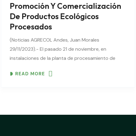
Promoción Y Comercialización
De Productos Ecológicos
Procesados
(Noticias AGRECOL Andes, Juan Morales
29/11/2023).- El pasado 21 de noviembre, en
instalaciones de la planta de procesamiento de
alimentos de la Asociación de Productores
READ MORE
Agroecológicos de Totora (APRAE-T), técnicos y
líderes de cuatro organizaciones económicas de
base ecológica: OECA..