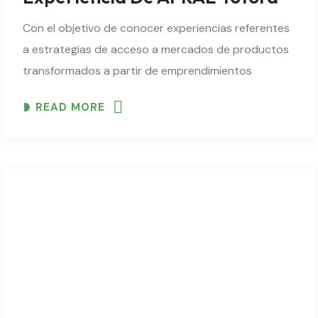
Con el objetivo de conocer experiencias referentes
a estrategias de acceso a mercados de productos
transformados a partir de emprendimientos
asociativos y productos agroecológicos, el pasado
READ MORE
18 de mayo, 5 asociaciones de Tiquipaya y Sacaba,
visitaron Totora donde..