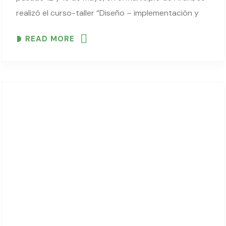
realizó el curso-taller “Diseño – implementación y
manejo de Sistemas Agroforestales Dinámicos
READ MORE
(SAFD) en zonas de Valles y..