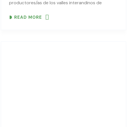
productores/as de los valles interandinos de
Cochabamba y de los distritos 6 y 7 del municipio
READ MORE
de Sucre, los días 7 y 8..