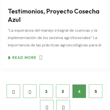
Testimonios, Proyecto Cosecha
Azul
“La esperanza del manejo integral de cuencas y la
implementación de los sistema agroforestales” La
importancia de las prácticas agroecológicas para el
Manejo Integral de Cuencas Don José Luis, indica
READ MORE
que antes del proyecto, si bien conocían la..
2
3
4
5