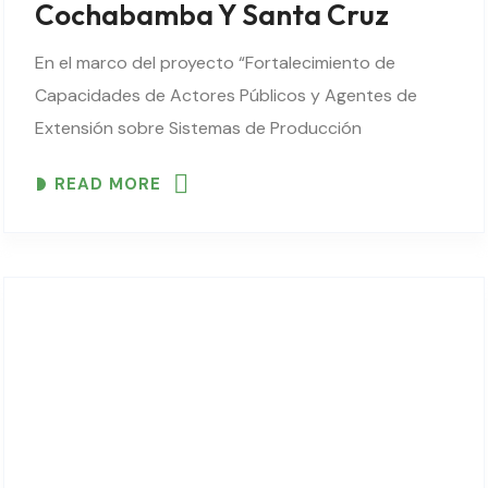
Cochabamba Y Santa Cruz
En el marco del proyecto “Fortalecimiento de
Capacidades de Actores Públicos y Agentes de
Extensión sobre Sistemas de Producción
Agroecológica”, que la Fundación AGRECOL Andes,
READ MORE
viene ejecutando con el apoyo de la Organización
de las Naciones Unidas para..