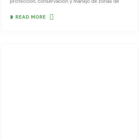
protección, conservación y manejo de zonas de
recarga hídrica del municipio de Pojo, promulgada el
READ MORE
6 de enero de 2023, este sábado 19 de julio..