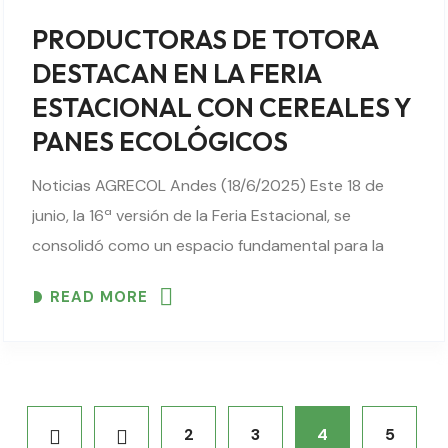
PRODUCTORAS DE TOTORA
DESTACAN EN LA FERIA
ESTACIONAL CON CEREALES Y
PANES ECOLÓGICOS
Noticias AGRECOL Andes (18/6/2025) Este 18 de
junio, la 16ª versión de la Feria Estacional, se
consolidó como un espacio fundamental para la
promoción de productos ecológicos provenientes
READ MORE
de distintas regiones del departamento, entre ellas
el Cono Sur,..
2
3
4
5